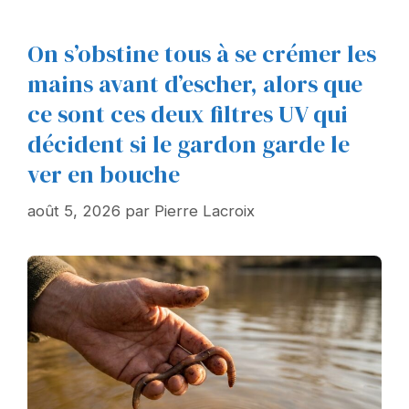
On s’obstine tous à se crémer les
mains avant d’escher, alors que
ce sont ces deux filtres UV qui
décident si le gardon garde le
ver en bouche
août 5, 2026
par
Pierre Lacroix