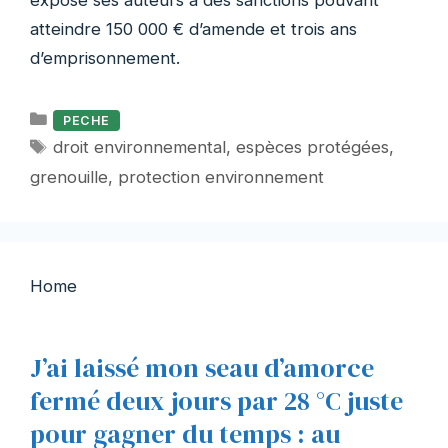
expose ses auteurs à des sanctions pouvant
atteindre 150 000 € d’amende et trois ans
d’emprisonnement.
Catégories
PECHE
Étiquettes
droit environnemental
,
espèces protégées
,
grenouille
,
protection environnement
Home
J’ai laissé mon seau d’amorce
fermé deux jours par 28 °C juste
pour gagner du temps : au