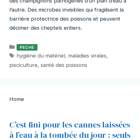
des champignons pathogènes d’un plan d’eau à
l’autre. Des microbes invisibles qui fragilisent la
barrière protectrice des poissons et peuvent
décimer des cheptels entiers.
Catégories
PECHE
Étiquettes
hygiène du matériel
,
maladies virales
,
pisciculture
,
santé des poissons
Home
C’est fini pour les cannes laissées
à l’eau à la tombée du jour : seuls