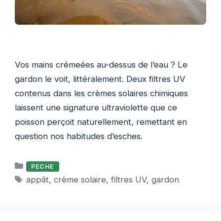
Vos mains crémeées au-dessus de l’eau ? Le
gardon le voit, littéralement. Deux filtres UV
contenus dans les crèmes solaires chimiques
laissent une signature ultraviolette que ce
poisson perçoit naturellement, remettant en
question nos habitudes d’esches.
Catégories
PECHE
Étiquettes
appât
,
crème solaire
,
filtres UV
,
gardon