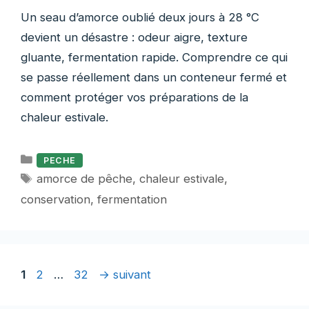
Un seau d’amorce oublié deux jours à 28 °C
devient un désastre : odeur aigre, texture
gluante, fermentation rapide. Comprendre ce qui
se passe réellement dans un conteneur fermé et
comment protéger vos préparations de la
chaleur estivale.
Catégories
PECHE
Étiquettes
amorce de pêche
,
chaleur estivale
,
conservation
,
fermentation
Page
Page
Page
1
2
…
32
→
suivant