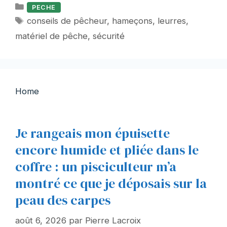
Catégories
PECHE
Étiquettes
conseils de pêcheur
,
hameçons
,
leurres
,
matériel de pêche
,
sécurité
Home
Je rangeais mon épuisette
encore humide et pliée dans le
coffre : un pisciculteur m’a
montré ce que je déposais sur la
peau des carpes
août 6, 2026
par
Pierre Lacroix