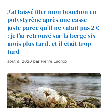
J’ai laissé filer mon bouchon en
polystyrène après une casse
juste parce qu’il ne valait pas 2 €
: je l’ai retrouvé sur la berge six
mois plus tard, et il était trop
tard
août 8, 2026
par
Pierre Lacroix