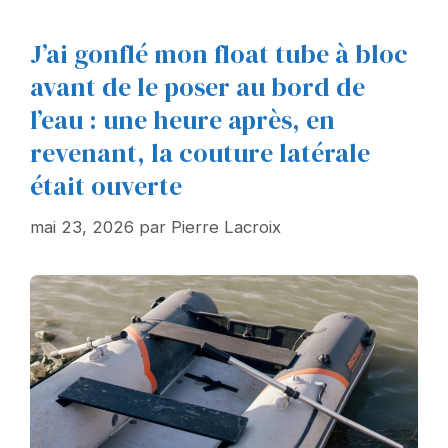
J’ai gonflé mon float tube à bloc
avant de le poser au bord de
l’eau : une heure après, en
revenant, la couture latérale
était ouverte
mai 23, 2026
par
Pierre Lacroix