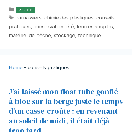
Catégories
PECHE
Étiquettes
carnassiers
,
chimie des plastiques
,
conseils
pratiques
,
conservation
,
été
,
leurres souples
,
matériel de pêche
,
stockage
,
technique
Home
-
conseils pratiques
J’ai laissé mon float tube gonflé
à bloc sur la berge juste le temps
d’un casse-croûte : en revenant
au soleil de midi, il était déjà
trop tard