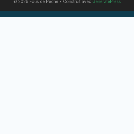
© 2026 Fous de Pêche
• Construit avec
GeneratePress