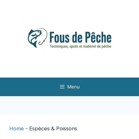
Aller
au
contenu
Menu
Home
-
Espèces & Poissons