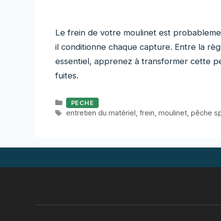
Le frein de votre moulinet est probablemen
il conditionne chaque capture. Entre la règl
essentiel, apprenez à transformer cette pet
fuites.
Catégories
PECHE
Étiquettes
entretien du matériel
,
frein
,
moulinet
,
pêche sp