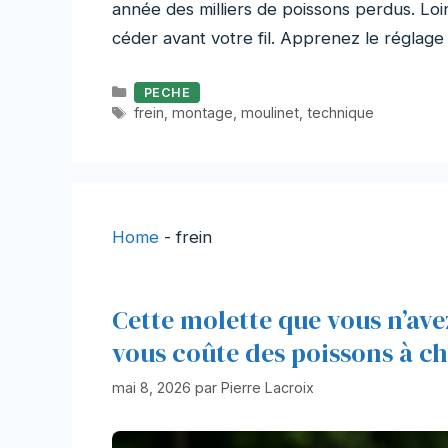
année des milliers de poissons perdus. Loi
céder avant votre fil. Apprenez le réglage
Catégories
PECHE
Étiquettes
frein
,
montage
,
moulinet
,
technique
Home
-
frein
Cette molette que vous n’ave
vous coûte des poissons à ch
mai 8, 2026
par
Pierre Lacroix