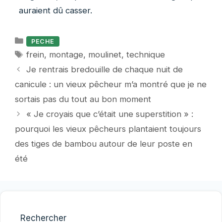
auraient dû casser.
Catégories
PECHE
Étiquettes
frein
,
montage
,
moulinet
,
technique
Je rentrais bredouille de chaque nuit de
canicule : un vieux pêcheur m’a montré que je ne
sortais pas du tout au bon moment
« Je croyais que c’était une superstition » :
pourquoi les vieux pêcheurs plantaient toujours
des tiges de bambou autour de leur poste en
été
Rechercher