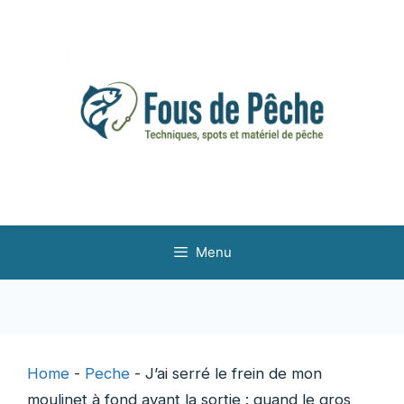
Aller
au
contenu
Menu
Home
-
Peche
-
J’ai serré le frein de mon
moulinet à fond avant la sortie : quand le gros