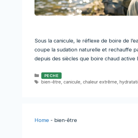
Sous la canicule, le réflexe de boire de l’e
coupe la sudation naturelle et rechauffe 
depuis des siècles que boire chaud active la
Catégories
PECHE
Étiquettes
bien-être
,
canicule
,
chaleur extrême
,
hydratat
Home
-
bien-être