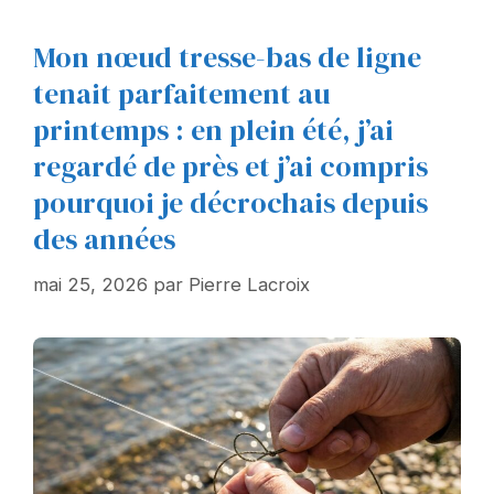
Mon nœud tresse-bas de ligne
tenait parfaitement au
printemps : en plein été, j’ai
regardé de près et j’ai compris
pourquoi je décrochais depuis
des années
mai 25, 2026
par
Pierre Lacroix