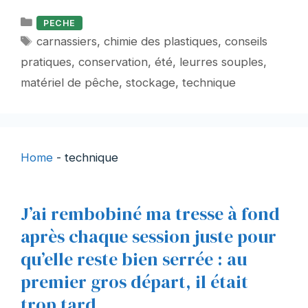
Catégories
PECHE
Étiquettes
carnassiers
,
chimie des plastiques
,
conseils
pratiques
,
conservation
,
été
,
leurres souples
,
matériel de pêche
,
stockage
,
technique
Home
-
technique
J’ai rembobiné ma tresse à fond
après chaque session juste pour
qu’elle reste bien serrée : au
premier gros départ, il était
trop tard