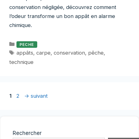
conservation négligée, découvrez comment
l’odeur transforme un bon appât en alarme
chimique.
Catégories
PECHE
Étiquettes
appâts
,
carpe
,
conservation
,
pêche
,
technique
Page
Page
1
2
→
suivant
Rechercher