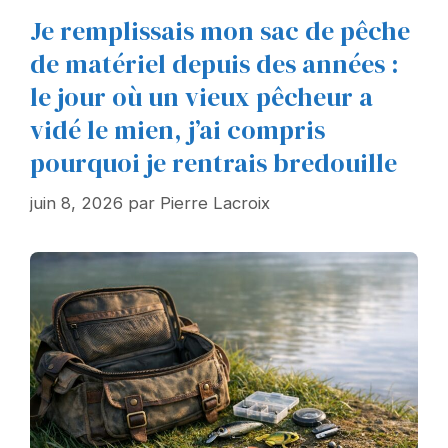
Je remplissais mon sac de pêche
de matériel depuis des années :
le jour où un vieux pêcheur a
vidé le mien, j’ai compris
pourquoi je rentrais bredouille
juin 8, 2026
par
Pierre Lacroix