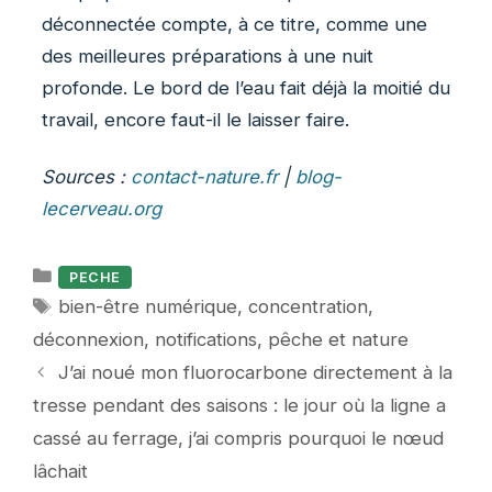
déconnectée compte, à ce titre, comme une
des meilleures préparations à une nuit
profonde. Le bord de l’eau fait déjà la moitié du
travail, encore faut-il le laisser faire.
Sources :
contact-nature.fr
|
blog-
lecerveau.org
Catégories
PECHE
Étiquettes
bien-être numérique
,
concentration
,
déconnexion
,
notifications
,
pêche et nature
J’ai noué mon fluorocarbone directement à la
tresse pendant des saisons : le jour où la ligne a
cassé au ferrage, j’ai compris pourquoi le nœud
lâchait