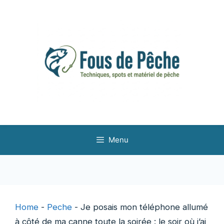
Aller
au
contenu
Menu
Home
-
Peche
-
Je posais mon téléphone allumé
à côté de ma canne toute la soirée : le soir où j’ai