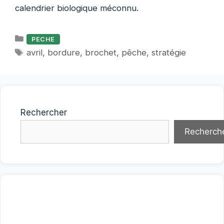
calendrier biologique méconnu.
Catégories
PECHE
Étiquettes
avril
,
bordure
,
brochet
,
pêche
,
stratégie
Rechercher
Recherch