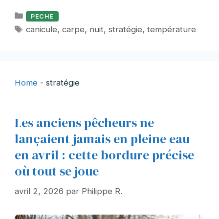
Catégories
PECHE
Étiquettes
canicule
,
carpe
,
nuit
,
stratégie
,
température
Home
-
stratégie
Les anciens pêcheurs ne
lançaient jamais en pleine eau
en avril : cette bordure précise
où tout se joue
avril 2, 2026
par
Philippe R.