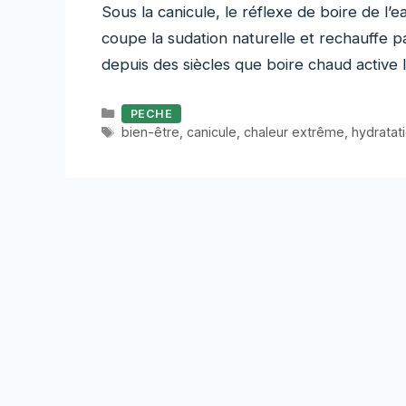
Sous la canicule, le réflexe de boire de l’e
coupe la sudation naturelle et rechauffe 
depuis des siècles que boire chaud active la
Catégories
PECHE
Étiquettes
bien-être
,
canicule
,
chaleur extrême
,
hydratat