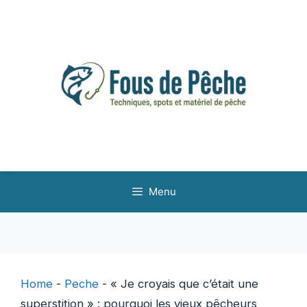
Aller
au
contenu
Menu
Home
-
Peche
-
« Je croyais que c’était une
superstition » : pourquoi les vieux pêcheurs