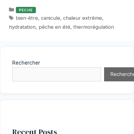
Catégories
PECHE
Étiquettes
bien-être
,
canicule
,
chaleur extrême
,
hydratation
,
pêche en été
,
thermorégulation
Rechercher
Recherch
Recent Posts