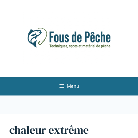
Aller
au
contenu
Menu
chaleur extrême