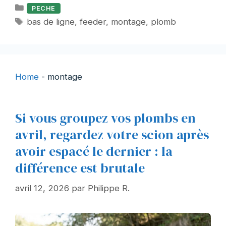
Catégories
PECHE
Étiquettes
bas de ligne
,
feeder
,
montage
,
plomb
Home
-
montage
Si vous groupez vos plombs en
avril, regardez votre scion après
avoir espacé le dernier : la
différence est brutale
avril 12, 2026
par
Philippe R.