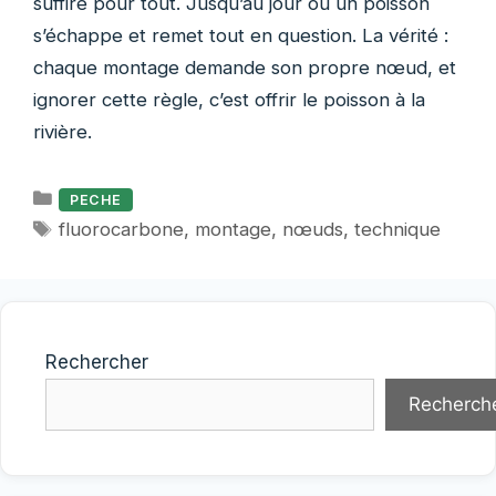
suffire pour tout. Jusqu’au jour où un poisson
s’échappe et remet tout en question. La vérité :
chaque montage demande son propre nœud, et
ignorer cette règle, c’est offrir le poisson à la
rivière.
Catégories
PECHE
Étiquettes
fluorocarbone
,
montage
,
nœuds
,
technique
Rechercher
Recherch