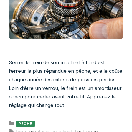
Serrer le frein de son moulinet à fond est
l’erreur la plus répandue en pêche, et elle coûte
chaque année des milliers de poissons perdus.
Loin d’être un verrou, le frein est un amortisseur
conçu pour céder avant votre fil. Apprenez le
réglage qui change tout.
Catégories
PECHE
Étiquettes
frein
,
montage
,
moulinet
,
technique