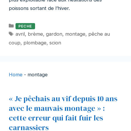
poissons sortant de l’hiver.
Catégories
PECHE
Étiquettes
avril
,
brème
,
gardon
,
montage
,
pêche au
coup
,
plombage
,
scion
Home
-
montage
« Je pêchais au vif depuis 10 ans
avec le mauvais montage » :
cette erreur qui fait fuir les
carnassiers