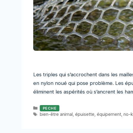
Les triples qui s’accrochent dans les maille
en nylon noué qui pose problème. Les épui
éliminent les aspérités où s’ancrent les h
Catégories
PECHE
Étiquettes
bien-être animal
,
épuisette
,
équipement
,
no-ki