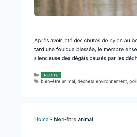
Après avoir jeté des chutes de nylon au bo
tard une foulque blessée, le membre enserr
silencieuse des dégâts causés par les déc
Catégories
PECHE
Étiquettes
bien-être animal
,
déchets environnement
,
pol
Home
-
bien-être animal