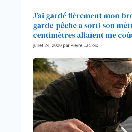
J’ai gardé fièrement mon br
garde-pêche a sorti son mètr
centimètres allaient me coû
juillet 24, 2026
par
Pierre Lacroix