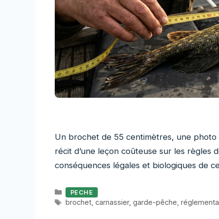
Un brochet de 55 centimètres, une photo d
récit d’une leçon coûteuse sur les règles d
conséquences légales et biologiques de c
Catégories
PECHE
Étiquettes
brochet
,
carnassier
,
garde-pêche
,
réglementa