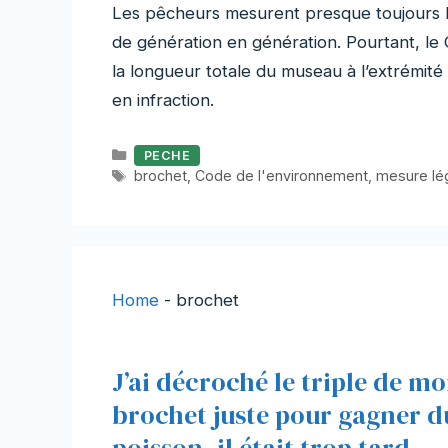
Les pêcheurs mesurent presque toujours le
de génération en génération. Pourtant, l
la longueur totale du museau à l’extrémit
en infraction.
Catégories
PECHE
Étiquettes
brochet
,
Code de l'environnement
,
mesure lé
Home
-
brochet
J’ai décroché le triple de m
brochet juste pour gagner d
poisson, il était trop tard