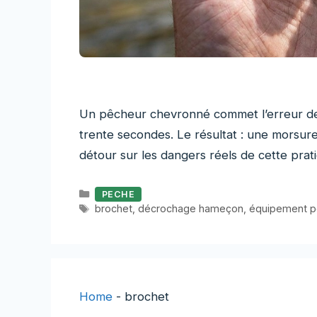
Un pêcheur chevronné commet l’erreur de
trente secondes. Le résultat : une morsure
détour sur les dangers réels de cette prati
Catégories
PECHE
Étiquettes
brochet
,
décrochage hameçon
,
équipement 
Home
-
brochet