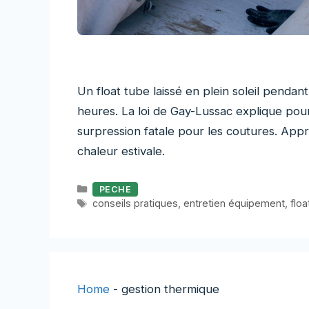
Un float tube laissé en plein soleil pend
heures. La loi de Gay-Lussac explique pou
surpression fatale pour les coutures. Ap
chaleur estivale.
Catégories
PECHE
Étiquettes
conseils pratiques
,
entretien équipement
,
floa
Home
-
gestion thermique