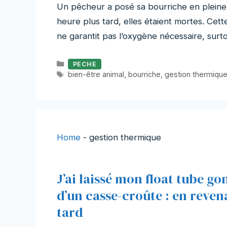
Un pêcheur a posé sa bourriche en pleine 
heure plus tard, elles étaient mortes. Cett
ne garantit pas l’oxygène nécessaire, sur
Catégories
PECHE
Étiquettes
bien-être animal
,
bourriche
,
gestion thermiqu
Home
-
gestion thermique
J’ai laissé mon float tube go
d’un casse-croûte : en revena
tard