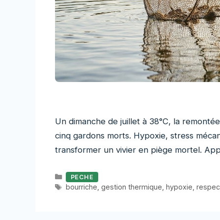
Un dimanche de juillet à 38°C, la remontée
cinq gardons morts. Hypoxie, stress méca
transformer un vivier en piège mortel. App
Catégories
PECHE
Étiquettes
bourriche
,
gestion thermique
,
hypoxie
,
respec