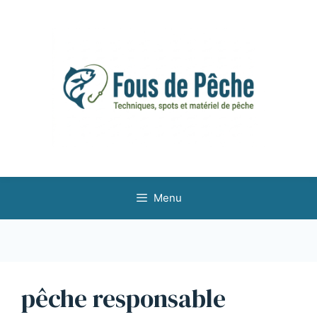
Aller
au
contenu
Menu
pêche responsable