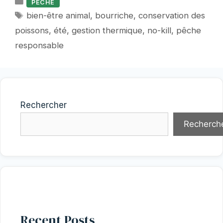
Catégories
PECHE
Étiquettes
bien-être animal
,
bourriche
,
conservation des
poissons
,
été
,
gestion thermique
,
no-kill
,
pêche
responsable
Rechercher
Recherch
Recent Posts