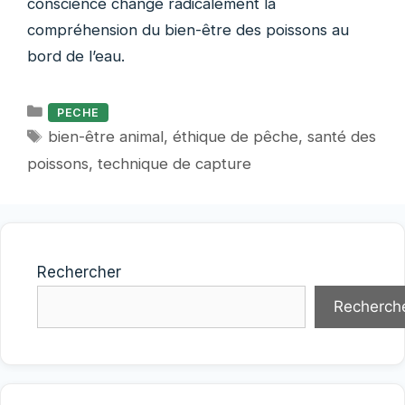
conscience change radicalement la
compréhension du bien-être des poissons au
bord de l’eau.
Catégories
PECHE
Étiquettes
bien-être animal
,
éthique de pêche
,
santé des
poissons
,
technique de capture
Rechercher
Recherch