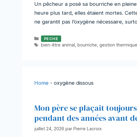
Un pêcheur a posé sa bourriche en pleine 
heure plus tard, elles étaient mortes. Cett
ne garantit pas l’oxygène nécessaire, sur
Catégories
PECHE
Étiquettes
bien-être animal
,
bourriche
,
gestion thermiqu
Home
-
oxygène dissous
Mon père se plaçait toujours 
pendant des années avant de
juillet 24, 2026
par
Pierre Lacroix