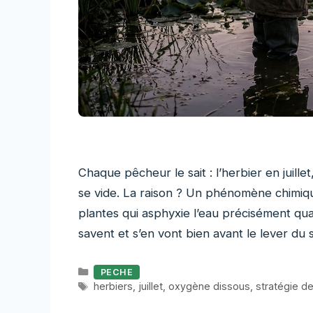
Chaque pêcheur le sait : l’herbier en juillet
se vide. La raison ? Un phénomène chimiqu
plantes qui asphyxie l’eau précisément qu
savent et s’en vont bien avant le lever du so
Catégories
PECHE
Étiquettes
herbiers
,
juillet
,
oxygène dissous
,
stratégie d