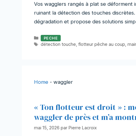
Vos wagglers rangés à plat se déforment ins
ruinant la détection des touches discrètes
dégradation et propose des solutions simp
Catégories
PECHE
Étiquettes
détection touche
,
flotteur pêche au coup
,
mai
Home
-
waggler
« Ton flotteur est droit » :
waggler de près et m’a montr
mai 15, 2026
par
Pierre Lacroix