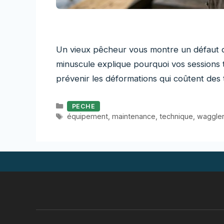
Un vieux pêcheur vous montre un défaut q
minuscule explique pourquoi vos sessions 
prévenir les déformations qui coûtent des
Catégories
PECHE
Étiquettes
équipement
,
maintenance
,
technique
,
waggle