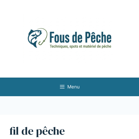
Aller
au
contenu
Menu
fil de pêche