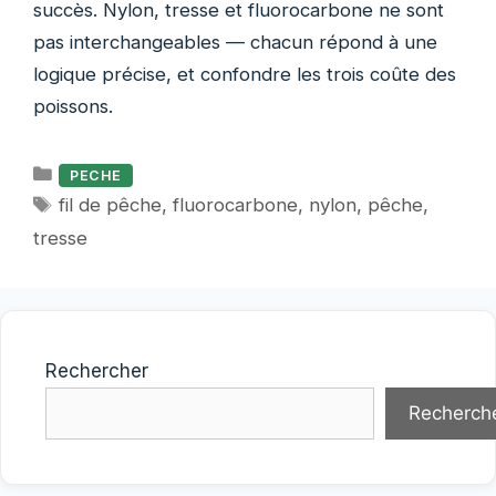
succès. Nylon, tresse et fluorocarbone ne sont
pas interchangeables — chacun répond à une
logique précise, et confondre les trois coûte des
poissons.
Catégories
PECHE
Étiquettes
fil de pêche
,
fluorocarbone
,
nylon
,
pêche
,
tresse
Rechercher
Recherch