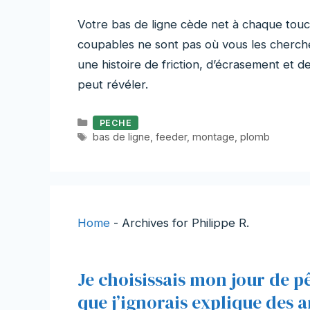
Votre bas de ligne cède net à chaque touch
coupables ne sont pas où vous les cherchez
une histoire de friction, d’écrasement et 
peut révéler.
Catégories
PECHE
Étiquettes
bas de ligne
,
feeder
,
montage
,
plomb
Home
-
Archives for Philippe R.
Je choisissais mon jour de p
que j’ignorais explique des 