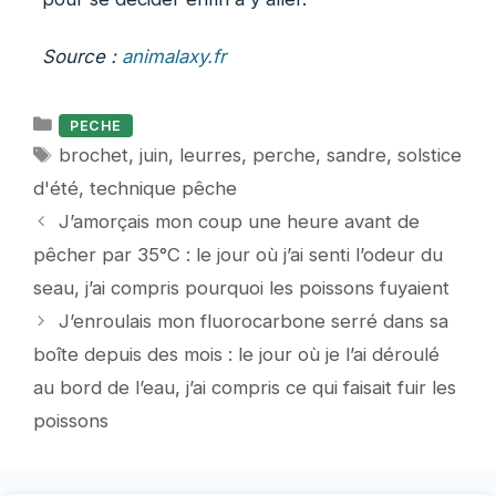
Source :
animalaxy.fr
Catégories
PECHE
Étiquettes
brochet
,
juin
,
leurres
,
perche
,
sandre
,
solstice
d'été
,
technique pêche
J’amorçais mon coup une heure avant de
pêcher par 35°C : le jour où j’ai senti l’odeur du
seau, j’ai compris pourquoi les poissons fuyaient
J’enroulais mon fluorocarbone serré dans sa
boîte depuis des mois : le jour où je l’ai déroulé
au bord de l’eau, j’ai compris ce qui faisait fuir les
poissons