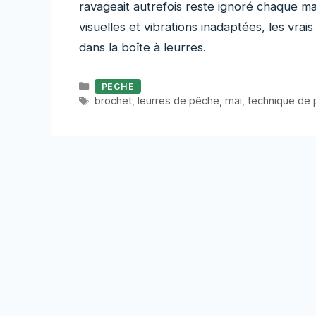
ravageait autrefois reste ignoré chaque ma
visuelles et vibrations inadaptées, les vra
dans la boîte à leurres.
Catégories
PECHE
Étiquettes
brochet
,
leurres de pêche
,
mai
,
technique de