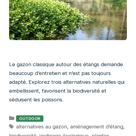
Le gazon classique autour des étangs demande
beaucoup d’entretien et n’est pas toujours
adapté. Explorez trois alternatives naturelles qui
embellissent, favorisent la biodiversité et
séduisent les poissons.
Catégories
OUTDOOR
Étiquettes
alternatives au gazon
,
aménagement d’étang
,
biodiversité
,
jardinage écologique
,
plantes