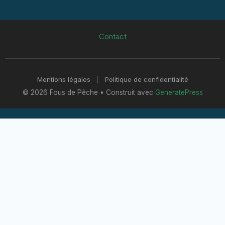
Contact
Mentions légales
|
Politique de confidentialité
© 2026 Fous de Pêche
• Construit avec
GeneratePress