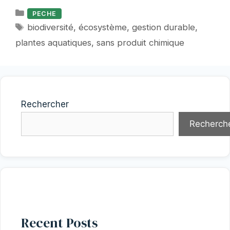
Catégories
PECHE
Étiquettes
biodiversité
,
écosystème
,
gestion durable
,
plantes aquatiques
,
sans produit chimique
Rechercher
Recherch
Recent Posts