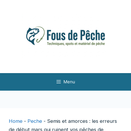
Aller
au
contenu
Menu
Home
-
Peche
-
Semis et amorces : les erreurs
de début mars qui ruinent vos pêches de