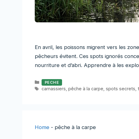
En avril, les poissons migrent vers les zo
pêcheurs évitent. Ces spots ignorés conc
nourriture et d’abri. Apprendre à les explo
Catégories
PECHE
Étiquettes
carnassiers
,
pêche à la carpe
,
spots secrets
,
Home
-
pêche à la carpe