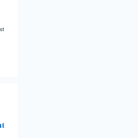
st
nt