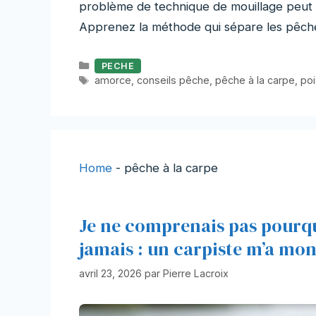
problème de technique de mouillage peut
Apprenez la méthode qui sépare les pêche
Catégories
PECHE
Étiquettes
amorce
,
conseils pêche
,
pêche à la carpe
,
poi
Home
-
pêche à la carpe
Je ne comprenais pas pourqu
jamais : un carpiste m’a mo
avril 23, 2026
par
Pierre Lacroix