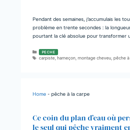
Pendant des semaines, j’accumulais les touc
problème en trente secondes : la longueur 
pourtant la clé absolue pour transformer u
Catégories
PECHE
Étiquettes
carpiste
,
hameçon
,
montage cheveu
,
pêche à 
Home
-
pêche à la carpe
Ce coin du plan d’eau où per
le seul qui pêche vraiment en