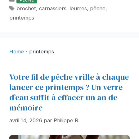
PECHE
Étiquettes
brochet
,
carnassiers
,
leurres
,
pêche
,
printemps
Home
-
printemps
Votre fil de pêche vrille à chaque
lancer ce printemps ? Un verre
d’eau suffit à effacer un an de
mémoire
avril 14, 2026
par
Philippe R.