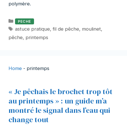
polymère.
Catégories
PECHE
Étiquettes
astuce pratique
,
fil de pêche
,
moulinet
,
pêche
,
printemps
Home
-
printemps
« Je pêchais le brochet trop tôt
au printemps » : un guide m’a
montré le signal dans l’eau qui
change tout