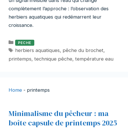
un signal invisible dans l’eau qui change
complètement l’approche : l’observation des
herbiers aquatiques qui redémarrent leur
croissance.
Catégories
PECHE
Étiquettes
herbiers aquatiques
,
pêche du brochet
,
printemps
,
technique pêche
,
température eau
Home
-
printemps
Minimalisme du pêcheur : ma
boîte capsule de printemps 2025