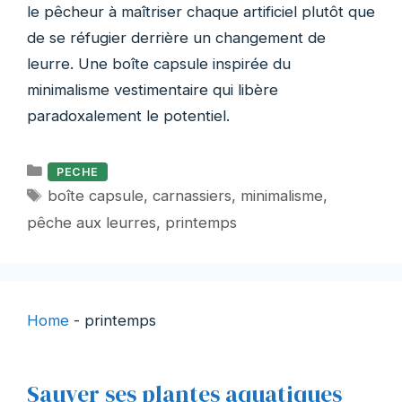
le pêcheur à maîtriser chaque artificiel plutôt que
de se réfugier derrière un changement de
leurre. Une boîte capsule inspirée du
minimalisme vestimentaire qui libère
paradoxalement le potentiel.
Catégories
PECHE
Étiquettes
boîte capsule
,
carnassiers
,
minimalisme
,
pêche aux leurres
,
printemps
Home
-
printemps
Sauver ses plantes aquatiques