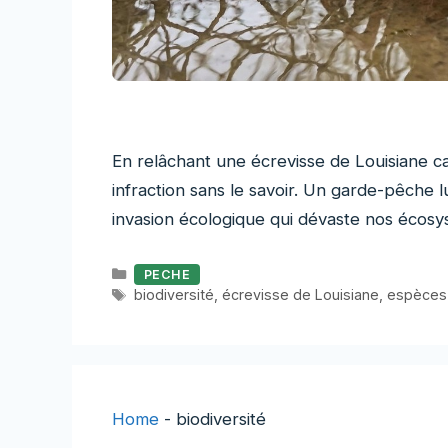
En relâchant une écrevisse de Louisiane c
infraction sans le savoir. Un garde-pêche
invasion écologique qui dévaste nos écos
Catégories
PECHE
Étiquettes
biodiversité
,
écrevisse de Louisiane
,
espèces
Home
-
biodiversité