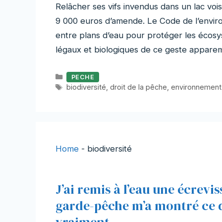
Relâcher ses vifs invendus dans un lac voi
9 000 euros d’amende. Le Code de l’enviro
entre plans d’eau pour protéger les écosy
légaux et biologiques de ce geste appare
Catégories
PECHE
Étiquettes
biodiversité
,
droit de la pêche
,
environnement
Home
-
biodiversité
J’ai remis à l’eau une écrevi
garde-pêche m’a montré ce q
vraiment