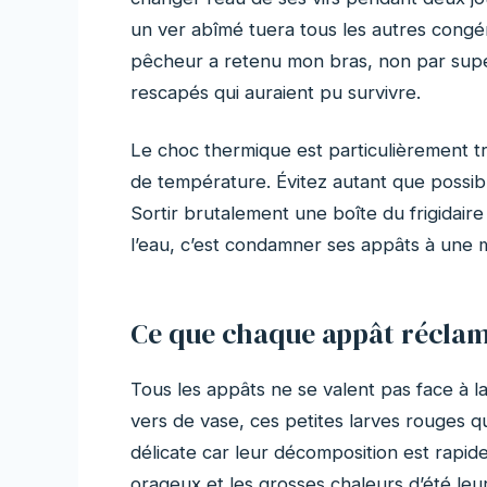
un ver abîmé tuera tous les autres congén
pêcheur a retenu mon bras, non par super
rescapés qui auraient pu survivre.
Le choc thermique est particulièrement tr
de température. Évitez autant que possibl
Sortir brutalement une boîte du frigidair
l’eau, c’est condamner ses appâts à une m
Ce que chaque appât récla
Tous les appâts ne se valent pas face à l
vers de vase, ces petites larves rouges qu
délicate car leur décomposition est rapid
orageux et les grosses chaleurs d’été leu