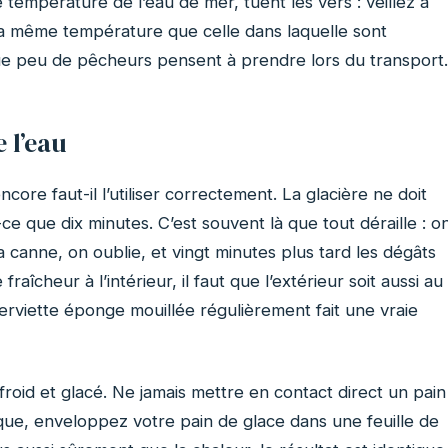
 température de l’eau de mer, tuent les vers : veillez à
la même température que celle dans laquelle sont
e peu de pêcheurs pensent à prendre lors du transport.
 l’eau
core faut-il l’utiliser correctement. La glacière ne doit
t-ce que dix minutes. C’est souvent là que tout déraille : o
 canne, on oublie, et vingt minutes plus tard les dégâts
aîcheur à l’intérieur, il faut que l’extérieur soit aussi au
 serviette éponge mouillée régulièrement fait une vraie
oid et glacé. Ne jamais mettre en contact direct un pain
isque, enveloppez votre pain de glace dans une feuille de