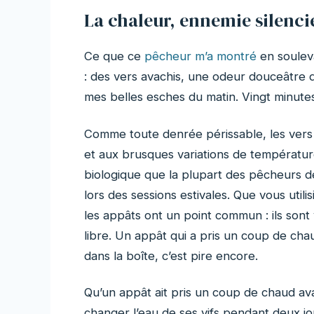
La chaleur, ennemie silenci
Ce que ce
pêcheur m’a montré
en souleva
: des vers avachis, une odeur douceâtre d
mes belles esches du matin. Vingt minutes au
Comme toute denrée périssable, les vers s
et aux brusques variations de température
biologique que la plupart des pêcheurs 
lors des sessions estivales. Que vous utili
les appâts ont un point commun : ils sont vi
libre. Un appât qui a pris un coup de cha
dans la boîte, c’est pire encore.
Qu’un appât ait pris un coup de chaud a
changer l’eau de ses vifs pendant deux jou