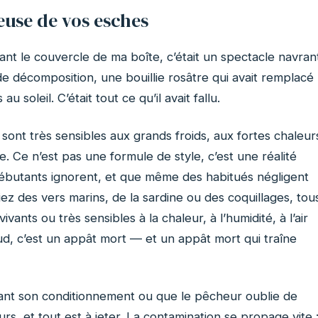
euse de vos esches
nt le couvercle de ma boîte, c’était un spectacle navran
e décomposition, une bouillie rosâtre qui avait remplacé
 soleil. C’était tout ce qu’il avait fallu.
ont très sensibles aux grands froids, aux fortes chaleur
. Ce n’est pas une formule de style, c’est une réalité
débutants ignorent, et que même des habitués négligent
siez des vers marins, de la sardine ou des coquillages, tou
vants ou très sensibles à la chaleur, à l’humidité, à l’air
ud, c’est un appât mort — et un appât mort qui traîne
vant son conditionnement ou que le pêcheur oublie de
rs, et tout est à jeter. La contamination se propage vite 