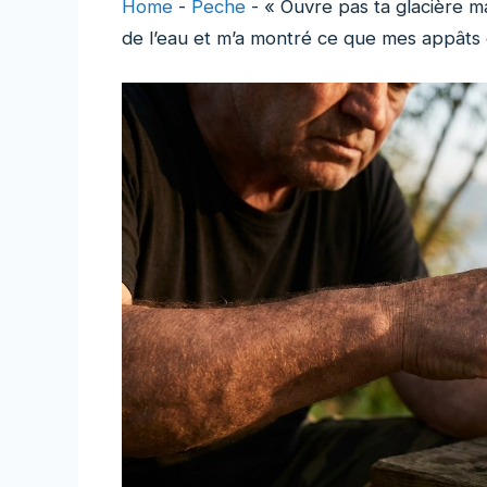
Home
-
Peche
-
« Ouvre pas ta glacière m
de l’eau et m’a montré ce que mes appâts 