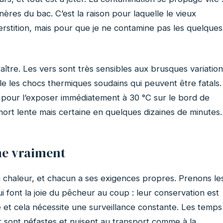
ères du bac. C’est la raison pour laquelle le vieux
stition, mais pour que je ne contamine pas les quelques
aître. Les vers sont très sensibles aux brusques variatio
e les chocs thermiques soudains qui peuvent être fatals.
e pour l’exposer immédiatement à 30 °C sur le bord de
ort lente mais certaine en quelques dizaines de minutes.
me vraiment
a chaleur, et chacun a ses exigences propres. Prenons le
i font la joie du pêcheur au coup : leur conservation est
e et cela nécessite une surveillance constante. Les temps
r sont néfastes et nuisent au transport comme à la