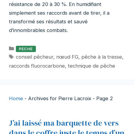
résistance de 20 à 30 %. En humidifiant
simplement ses raccords avant de tirer, il a
transformé ses résultats et sauvé
d’innombrables combats.
Catégories
PECHE
Étiquettes
conseil pêcheur
,
nœud FG
,
pêche à la tresse
,
raccords fluorocarbone
,
technique de pêche
Home
-
Archives for Pierre Lacroix
-
Page 2
J’ai laissé ma barquette de vers
dans le coffre juste le temps d’un