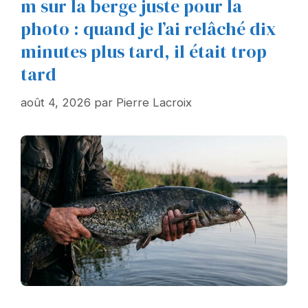
m sur la berge juste pour la
photo : quand je l’ai relâché dix
minutes plus tard, il était trop
tard
août 4, 2026
par
Pierre Lacroix