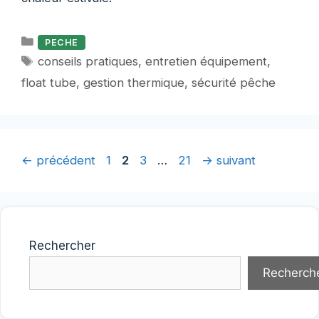
Catégories
PECHE
Étiquettes
conseils pratiques
,
entretien équipement
,
float tube
,
gestion thermique
,
sécurité pêche
Page
Page
Page
Page
←
précédent
1
2
3
…
21
→
suivant
Rechercher
Recherch