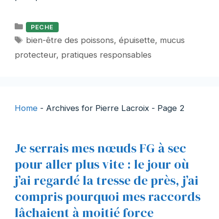
Catégories
PECHE
Étiquettes
bien-être des poissons
,
épuisette
,
mucus
protecteur
,
pratiques responsables
Home
-
Archives for Pierre Lacroix
-
Page 2
Je serrais mes nœuds FG à sec
pour aller plus vite : le jour où
j’ai regardé la tresse de près, j’ai
compris pourquoi mes raccords
lâchaient à moitié force