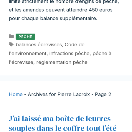
limite strictement le nombre d’engins de pêche,
et les amendes peuvent atteindre 450 euros
pour chaque balance supplémentaire.
Catégories
PECHE
Étiquettes
balances écrevisses
,
Code de
l'environnement
,
infractions pêche
,
pêche à
l'écrevisse
,
réglementation pêche
Home
-
Archives for Pierre Lacroix
-
Page 2
J’ai laissé ma boîte de leurres
souples dans le coffre tout l’été