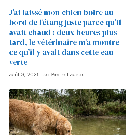
J’ai laissé mon chien boire au
bord de l’étang juste parce qu’il
avait chaud : deux heures plus
tard, le vétérinaire m’a montré
ce qu’il y avait dans cette eau
verte
août 3, 2026
par
Pierre Lacroix