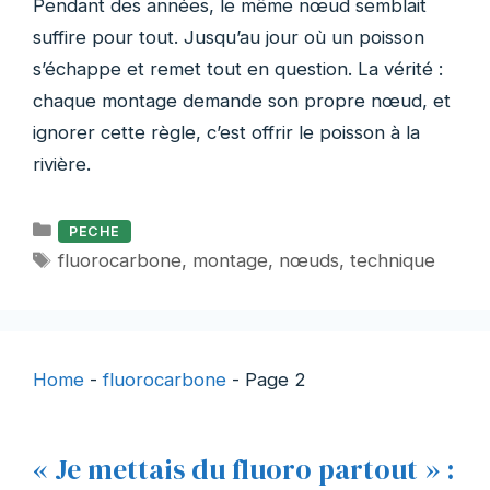
Pendant des années, le même nœud semblait
suffire pour tout. Jusqu’au jour où un poisson
s’échappe et remet tout en question. La vérité :
chaque montage demande son propre nœud, et
ignorer cette règle, c’est offrir le poisson à la
rivière.
Catégories
PECHE
Étiquettes
fluorocarbone
,
montage
,
nœuds
,
technique
Home
-
fluorocarbone
-
Page 2
« Je mettais du fluoro partout » :