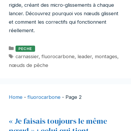
rigide, créant des micro-glissements à chaque
lancer. Découvrez pourquoi vos nœuds glissent
et comment les correctifs qui fonctionnent
réellement.
Catégories
PECHE
Étiquettes
carnassier
,
fluorocarbone
,
leader
,
montages
,
nœuds de pêche
Home
-
fluorocarbone
-
Page 2
« Je faisais toujours le même
nœud » : celui qui tient