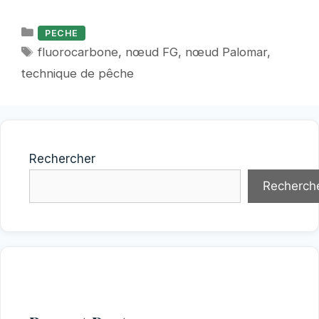
Catégories
PECHE
Étiquettes
fluorocarbone
,
nœud FG
,
nœud Palomar
,
technique de pêche
Rechercher
Recherch