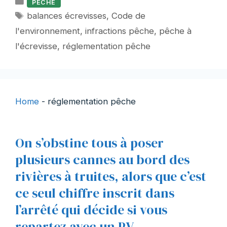
Catégories
PECHE
Étiquettes
balances écrevisses
,
Code de
l'environnement
,
infractions pêche
,
pêche à
l'écrevisse
,
réglementation pêche
Home
-
réglementation pêche
On s’obstine tous à poser
plusieurs cannes au bord des
rivières à truites, alors que c’est
ce seul chiffre inscrit dans
l’arrêté qui décide si vous
repartez avec un PV