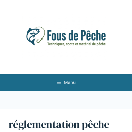
Aller
au
contenu
Menu
réglementation pêche