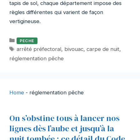
tapis de sol, chaque département impose des
règles différentes qui varient de façon
vertigineuse.
Catégories
PECHE
Étiquettes
arrêté préfectoral
,
bivouac
,
carpe de nuit
,
réglementation pêche
Home
-
réglementation pêche
On s’obstine tous à lancer nos
lignes dès l’aube et jusqu’à la
nuit tombée : ce détail du Code