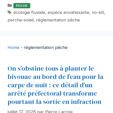
Catégories
PECHE
Étiquettes
écologie fluviale
,
espèce envahissante
,
no-kill
,
perche-soleil
,
réglementation pêche
Home
-
réglementation pêche
On s’obstine tous à planter le
bivouac au bord de l’eau pour la
carpe de nuit : ce détail d’un
arrêté préfectoral transforme
pourtant la sortie en infraction
juillet 17, 2026
par
Pierre Lacroix