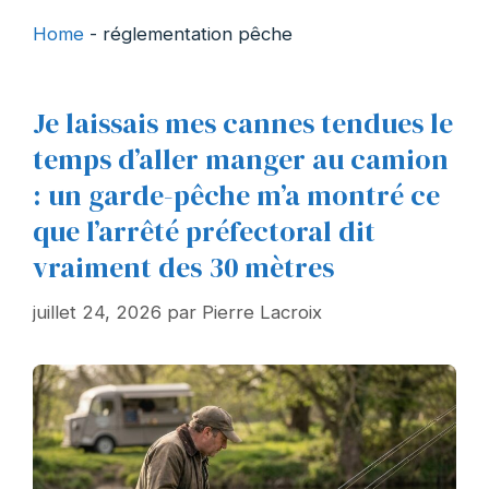
Home
-
réglementation pêche
Je laissais mes cannes tendues le
temps d’aller manger au camion
: un garde-pêche m’a montré ce
que l’arrêté préfectoral dit
vraiment des 30 mètres
juillet 24, 2026
par
Pierre Lacroix