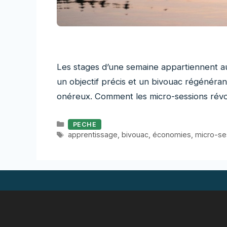
Les stages d’une semaine appartiennent au
un objectif précis et un bivouac régénérant
onéreux. Comment les micro-sessions révo
Catégories
PECHE
Étiquettes
apprentissage
,
bivouac
,
économies
,
micro-se