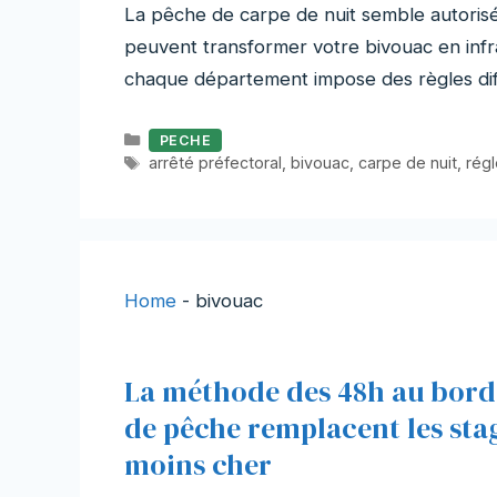
La pêche de carpe de nuit semble autorisée
peuvent transformer votre bivouac en infra
chaque département impose des règles diff
Catégories
PECHE
Étiquettes
arrêté préfectoral
,
bivouac
,
carpe de nuit
,
rég
Home
-
bivouac
La méthode des 48h au bord d
de pêche remplacent les stag
moins cher