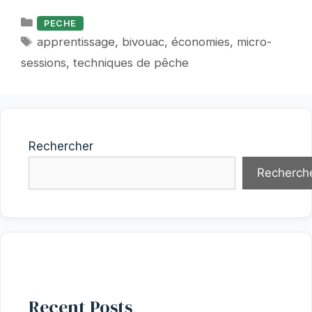
Catégories
PECHE
Étiquettes
apprentissage
,
bivouac
,
économies
,
micro-
sessions
,
techniques de pêche
Rechercher
Recherch
Recent Posts