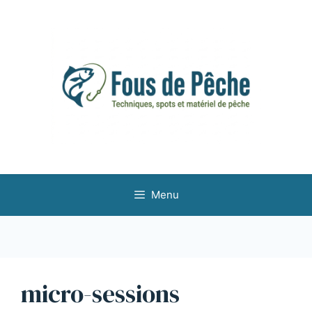
Aller
au
contenu
Menu
micro-sessions