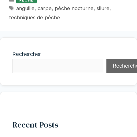
PECHE
Étiquettes
anguille
,
carpe
,
pêche nocturne
,
silure
,
techniques de pêche
Rechercher
Recherch
Recent Posts