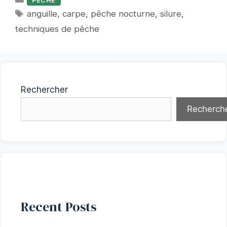
PECHE
Étiquettes
anguille
,
carpe
,
pêche nocturne
,
silure
,
techniques de pêche
Rechercher
Recherch
Recent Posts