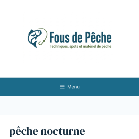
Aller
au
contenu
Menu
pêche nocturne