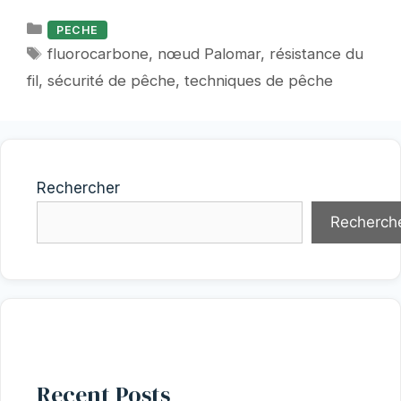
Catégories
PECHE
Étiquettes
fluorocarbone
,
nœud Palomar
,
résistance du
fil
,
sécurité de pêche
,
techniques de pêche
Rechercher
Recherch
Recent Posts