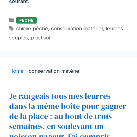
courant.
Catégories
PECHE
Étiquettes
chimie pêche
,
conservation matériel
,
leurres
souples
,
plastisol
Home
-
conservation matériel
Je rangeais tous mes leurres
dans la même boîte pour gagner
de la place : au bout de trois
semaines, en soulevant un
poisson nageur, j’ai compris