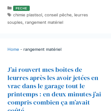
Catégories
PECHE
Étiquettes
chimie plastisol
,
conseil pêche
,
leurres
souples
,
rangement matériel
Home
-
rangement matériel
J’ai rouvert mes boîtes de
leurres après les avoir jetées en
vrac dans le garage tout le
printemps : en deux minutes j’ai
compris combien ça m’avait
coûté