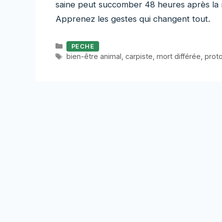
saine peut succomber 48 heures après la r
Apprenez les gestes qui changent tout.
Catégories
PECHE
Étiquettes
bien-être animal
,
carpiste
,
mort différée
,
prot