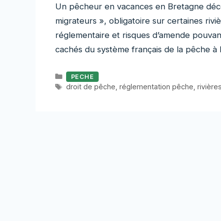
Un pêcheur en vacances en Bretagne décou
migrateurs », obligatoire sur certaines r
réglementaire et risques d’amende pouvant 
cachés du système français de la pêche à l
Catégories
PECHE
Étiquettes
droit de pêche
,
réglementation pêche
,
rivière