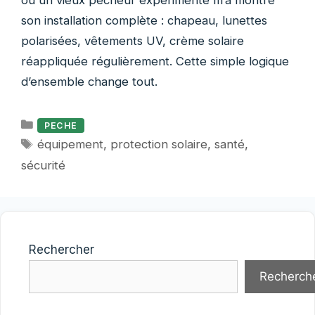
où un vieux pêcheur expérimenté m’a montré
son installation complète : chapeau, lunettes
polarisées, vêtements UV, crème solaire
réappliquée régulièrement. Cette simple logique
d’ensemble change tout.
Catégories
PECHE
Étiquettes
équipement
,
protection solaire
,
santé
,
sécurité
Rechercher
Recherch