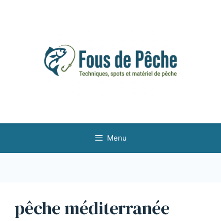
Aller
au
contenu
Menu
pêche méditerranée