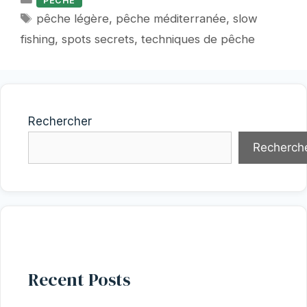
PECHE
Étiquettes
pêche légère
,
pêche méditerranée
,
slow
fishing
,
spots secrets
,
techniques de pêche
Rechercher
Recherch
Recent Posts