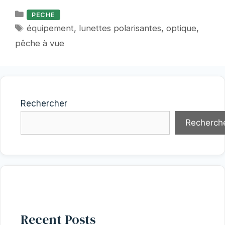
Catégories
PECHE
Étiquettes
équipement
,
lunettes polarisantes
,
optique
,
pêche à vue
Rechercher
Recherch
Recent Posts