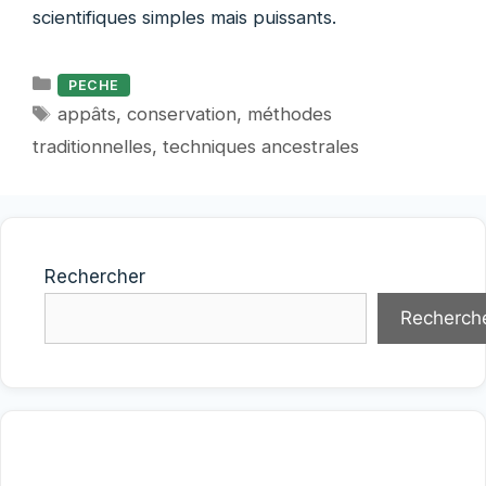
scientifiques simples mais puissants.
Catégories
PECHE
Étiquettes
appâts
,
conservation
,
méthodes
traditionnelles
,
techniques ancestrales
Rechercher
Recherch