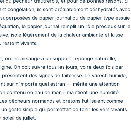
sel du pêcheur d’autrefois, et pour de bonnes raisons. Si
ant congélation, ils sont préalablement déshydratés avec
 superposées de papier journal ou de papier type essuie
quation, le papier journal remplit un rôle précieux sur le
ssive, isole légèrement de la chaleur ambiante et laisse
s restent vivants.
t, on les mélange à un support : éponge naturelle,
igine. On doit suivre tous les jours, voire deux fois par
ui présentent des signes de faiblesse. Le varech humide,
nt sur n’importe quel estran — mérite une attention
son contenu en eau de mer, il maintient une humidité
 Les pêcheurs normands et bretons l’utilisaient comme
r, un geste simple qui permettait de tenir les vers vivants
oleil de juillet.