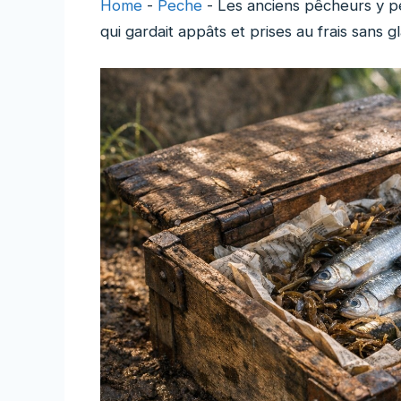
Home
-
Peche
-
Les anciens pêcheurs y pe
qui gardait appâts et prises au frais sans g