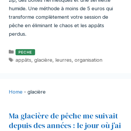
zip, des boîtes hermétiques et une serviette
humide. Une méthode à moins de 5 euros qui
transforme complètement votre session de
pêche en éliminant le chaos et les appâts
perdus.
Catégories
PECHE
Étiquettes
appâts
,
glacière
,
leurres
,
organisation
Home
-
glacière
Ma glacière de pêche me suivait
depuis des années : le jour où j’ai