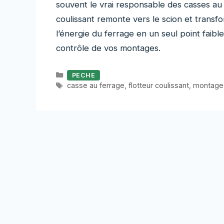
souvent le vrai responsable des casses au f
coulissant remonte vers le scion et trans
l’énergie du ferrage en un seul point faibl
contrôle de vos montages.
Catégories
PECHE
Étiquettes
casse au ferrage
,
flotteur coulissant
,
montage 